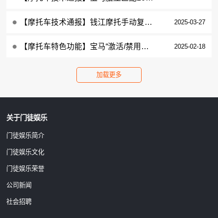
【摩托车技术通报】钱江摩托手动复位故障指示灯赛600（QJ600GS-3B）、追600（QJ600GS-3A）德尔福ECU系统操作步骤
2025-03-27
【摩托车特色功能】宝马“激活/禁用驶入转速限制”2024款S1000RR特殊功能操作步骤
2025-02-18
关于门徒娱乐
门徒娱乐简介
门徒娱乐文化
门徒娱乐荣誉
公司新闻
社会招聘