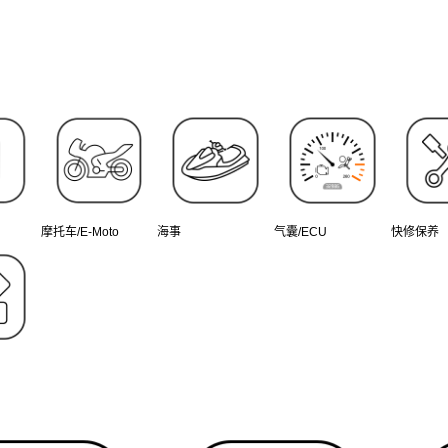
摩托车/E-Moto
海事
气囊/ECU
快修保养