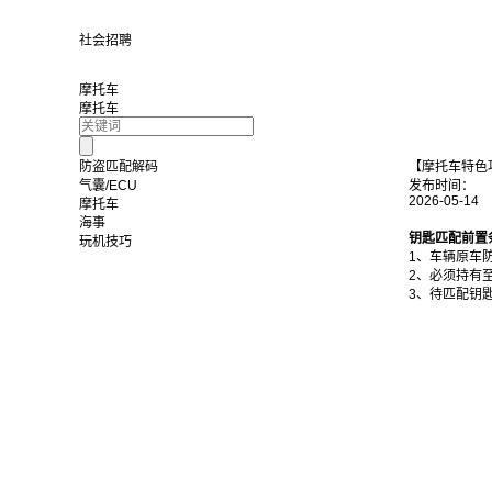
社会招聘
摩托车
摩托车
防盗匹配解码
【摩托车特色功能
气囊/ECU
发布时间：
2026-05-14
摩托车
海事
钥匙匹配前置
玩机技巧
1、车辆原车
2、必须持有
3、待匹配钥