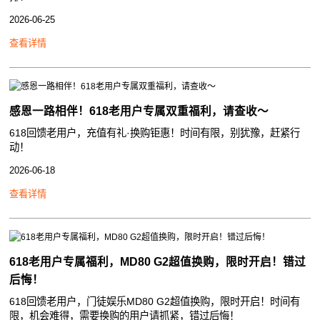
2026-06-25
查看详情
感恩一路相伴！618老用户专属双重福利，请查收～
618回馈老用户，充值有礼·换购钜惠！时间有限，别犹豫，赶紧行
动！
2026-06-18
查看详情
618老用户专属福利，MD80 G2超值换购，限时开启！错过
后悔！
618回馈老用户，门徒娱乐MD80 G2超值换购，限时开启！时间有
限，机会难得，需要换购的用户请抓紧，错过后悔！