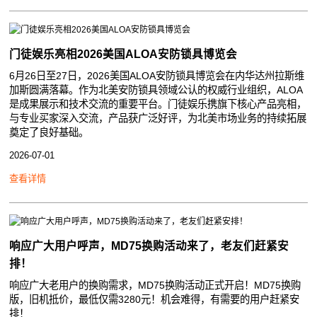
门徒娱乐亮相2026美国ALOA安防锁具博览会
6月26日至27日，2026美国ALOA安防锁具博览会在内华达州拉斯维
加斯圆满落幕。作为北美安防锁具领域公认的权威行业组织，ALOA
是成果展示和技术交流的重要平台。门徒娱乐携旗下核心产品亮相，
与专业买家深入交流，产品获广泛好评，为北美市场业务的持续拓展
奠定了良好基础。
2026-07-01
查看详情
响应广大用户呼声，MD75换购活动来了，老友们赶紧安
排！
响应广大老用户的换购需求，MD75换购活动正式开启！MD75换购
版，旧机抵价，最低仅需3280元！机会难得，有需要的用户赶紧安
排！