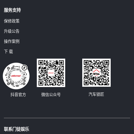
服务支持
保修政策
升级公告
操作案例
下 载
汽车锁匠
抖音官方
微信公众号
联系门徒娱乐