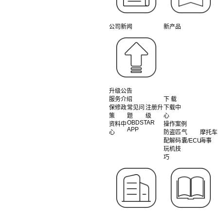
公司新闻
新产品
升级公告
服务介绍
下 载
保修政
常见问
注册升
下载中
策
题
级
心
OBDSTAR
资料中
操作案例
APP
心
防盗匹
气
摩托车
配解码
囊/ECU
海事
玩机技
巧