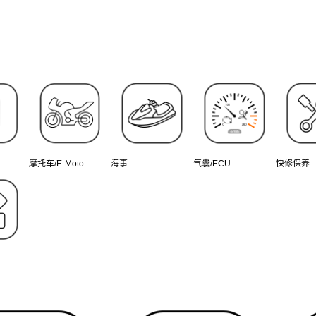
摩托车/E-Moto
海事
气囊/ECU
快修保养