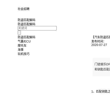
社会招聘
防盗匹配解码
防盗匹配解码
防盗匹配解码
【汽车防盗匹
气囊/ECU
发布时间：
2020-07-27
摩托车
海事
玩机技巧
门徒娱乐DP
和钥匙匹配
1、匹配钥匙