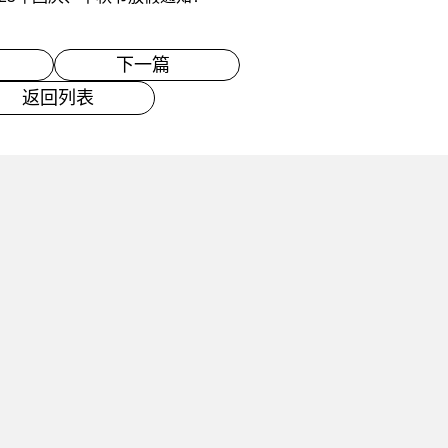
下一篇
返回列表