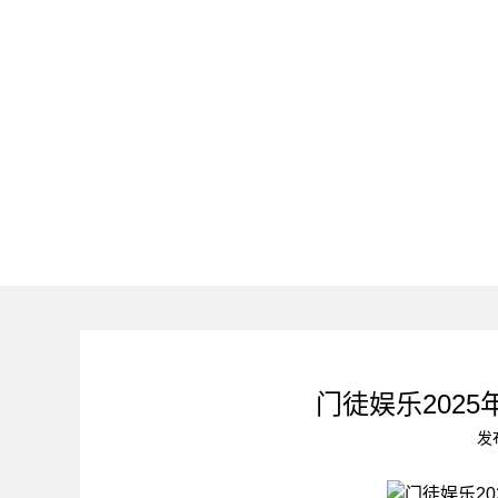
门徒娱乐202
发