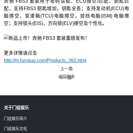
奔驰 FBS3 套装用于密码读取、ECU擦空/匹配、钥匙匹
配，支持FBS3 钥匙增加，钥匙全丢；支持发动机(ECU)电
脑擦空，变速箱(TCU)电脑擦空，挂挡电脑(ISM) 电脑擦
空；支持锁头(EIS)，方向锁(ELV)擦空及个性化。
更多详情请点击
http://m.hzvguo.com/Products_362.html
上一篇
返回列表
下一篇
关于门徒娱乐
门徒娱乐简介
门徒娱乐文化