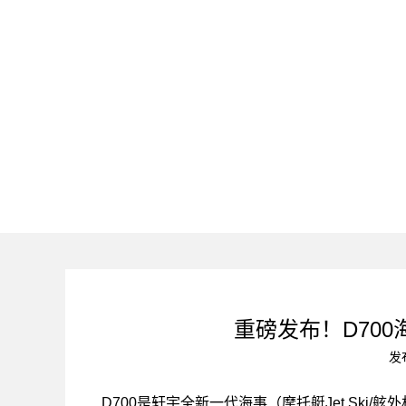
重磅发布！D70
发
D700是轩宇全新一代海事（摩托艇Jet Ski/