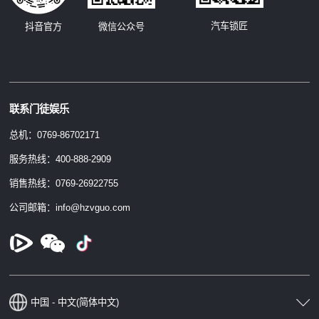
汽车锁匠
抖音官方
微信公众号
联系门徒娱乐
总机：0769-86702171
服务热线：400-888-2909
销售热线：0769-26922755
公司邮箱：info@hzvguo.com
中国 - 中文(简体中文)