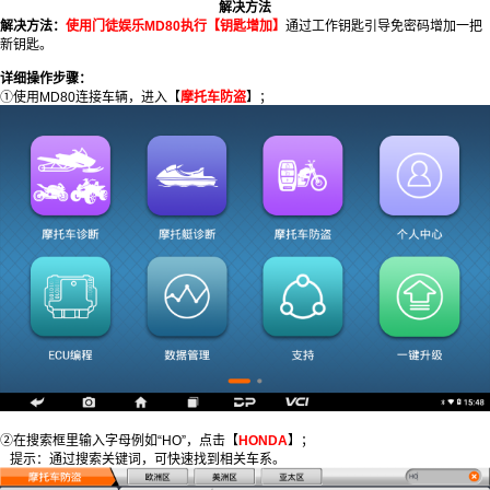
解决方法
解决方法：
使用门徒娱乐MD80执行【钥匙增加】
通过工作钥匙引导免密码增加一把
新钥匙。
详细操作步骤：
①使用MD80连接车辆，进入【
摩托车防盗
】；
②在搜索框里输入字母例如“HO”，点击【
HONDA
】；
提示：通过搜索关键词，可快速找到相关车系。