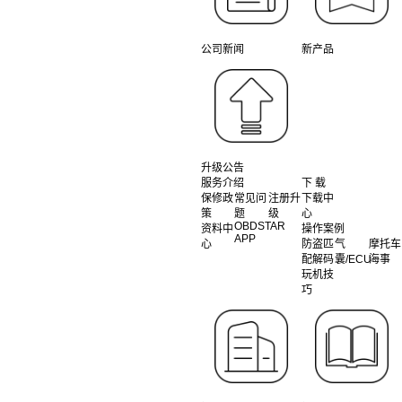
公司新闻
新产品
升级公告
服务介绍
下 载
保修政
常见问
注册升
下载中
策
题
级
心
OBDSTAR
资料中
操作案例
APP
心
防盗匹
气
摩托车
配解码
囊/ECU
海事
玩机技
巧