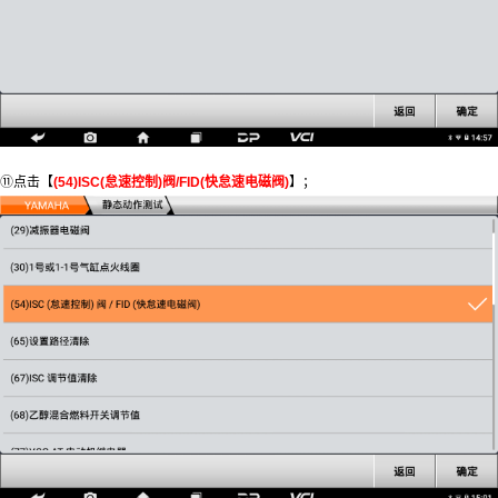
⑪点击【
(54)ISC(怠速控制)阀/FID(快怠速电磁阀)
】；