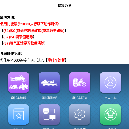
解决办法
解决方法：
使用门徒娱乐MD80执行以下动作测试：
【
(54)ISC(怠速控制)阀/FID(快怠速电磁阀)
】
【
(67)ISC调节值清除
】
【
(87)氧气回馈学习数据清除
】
详细操作步骤：
①使用MD80连接车辆，进入【
摩托车诊断
】；