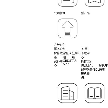
公司新闻
新产品
升级公告
服务介绍
下 载
保修政
常见问
注册升
下载中
策
题
级
心
OBDSTAR
资料中
操作案例
APP
心
防盗匹
气
摩托车
配解码
囊/ECU
海事
玩机技
巧