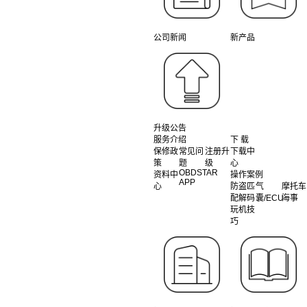
公司新闻
新产品
升级公告
服务介绍
下 载
保修政
常见问
注册升
下载中
策
题
级
心
OBDSTAR
资料中
操作案例
APP
心
防盗匹
气
摩托车
配解码
囊/ECU
海事
玩机技
巧