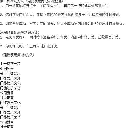
第二种匹配方法（需要使用两把机械钥匙）：
1、用一把钥匙打开点火，关闭所有车门，再用另一把钥匙从外部锁车门，
2、这时前室内灯点亮，在接下来的30秒内连续两次按压三键遥控器的任何按键。
3、如果匹配成功，室内灯立即熄灭，如果不成功室内灯需延时30秒后才自动熄灭。
清除已匹配遥控器的方法：
1、点火开关打开，同时按下油箱盖打开开关，内部中控锁开关，后除霜器开关。
2、为确保同时，车主可同时多按几次。
（建议使用第2种方法）
上一篇
下一篇
返回列表
关于门徒娱乐
门徒娱乐简介
门徒娱乐文化
门徒娱乐荣誉
公司新闻
社会招聘
门徒娱乐文化
关于门徒娱乐
门徒娱乐简介
门徒娱乐荣誉
公司新闻
社会招聘