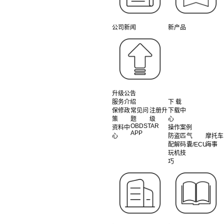
公司新闻
新产品
升级公告
服务介绍
下 载
保修政
常见问
注册升
下载中
策
题
级
心
OBDSTAR
资料中
操作案例
APP
心
防盗匹
气
摩托车
配解码
囊/ECU
海事
玩机技
巧