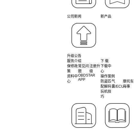
公司新闻
新产品
升级公告
服务介绍
下 载
保修政
常见问
注册升
下载中
策
题
级
心
OBDSTAR
资料中
操作案例
APP
心
防盗匹
气
摩托车
配解码
囊/ECU
海事
玩机技
巧