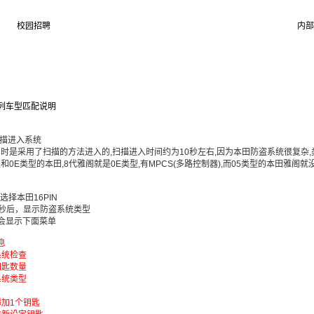
校园招聘
内部
列车型匹配说明
扫描进入系统
田时是采用了扫描的方法进入的,扫描进入时间约为10秒左右,因为本田防盗系统很复杂,
型和0E类型的本田,8代雅阁就是0E类型,有MPCS(多路控制器),而05类型的本田雅
选择本田16PIN
0秒后，显示防盗系统类型
会显示下面菜单
息
检查
数量
类型
个钥匙