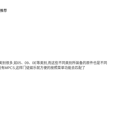
推荐
类别很多,如05、09、0E等类别,而这些不同类别所装备的原件也是不同
阁就没有MPCS,这样门徒娱乐就方便的按照菜单功能去匹配了