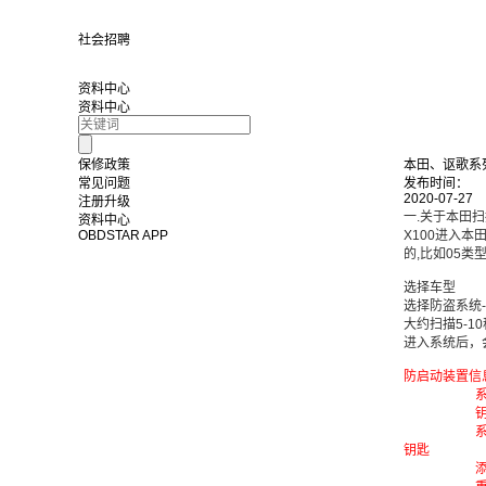
社会招聘
资料中心
资料中心
保修政策
本田、讴歌系
常见问题
发布时间：
2020-07-27
注册升级
一.关于本田
资料中心
OBDSTAR APP
X100进入本
的,比如05类
选择车型
选择防盗系统-
大约扫描5-1
进入系统后，
防启动装置信
系统
钥匙
系统
钥匙
添加1