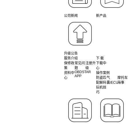
公司新闻
新产品
升级公告
服务介绍
下 载
保修政
常见问
注册升
下载中
策
题
级
心
OBDSTAR
资料中
操作案例
APP
心
防盗匹
气
摩托车
配解码
囊/ECU
海事
玩机技
巧