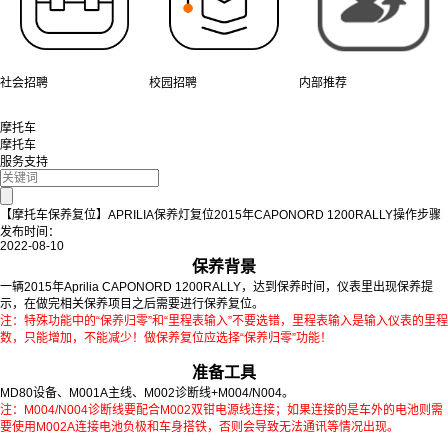
社会招聘
校园招聘
内部推荐
摩托车
摩托车
服务支持
【摩托车保养复位】APRILIA保养灯复位2015年CAPONORD 1200RALLY操作步骤
发布时间：
2022-08-10
保养背景
一辆2015年Aprilia CAPONORD 1200RALLY，达到保养时间，仪表里出现保养提
示，在做完相关保养项目之后需要进行保养复位。
注：特殊功能中的“保养归零”和“里程表输入”不要选错，里程表输入是输入仪表的里程
数，只能增加，不能减少！做保养复位应选择“保养归零”功能！
准备工具
MD80设备、M001A主线
、M002诊断线+M004/N004
。
注：M004/N004诊断线要配合M002双钳电源线连接；如果连接的是车外的电池则需
要使用M002A连接电池负极和车身搭铁，否则会导致无法通讯等情况出现。