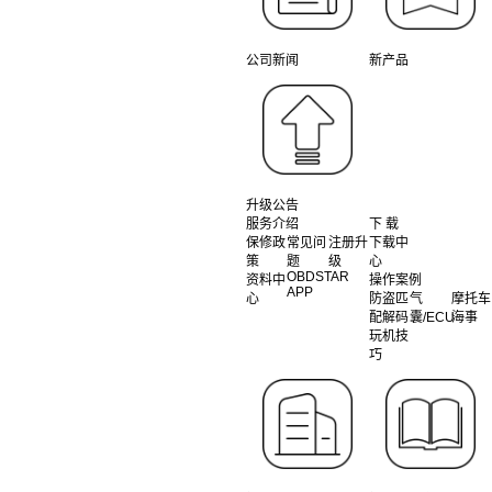
公司新闻
新产品
升级公告
服务介绍
下 载
保修政
常见问
注册升
下载中
策
题
级
心
OBDSTAR
资料中
操作案例
APP
心
防盗匹
气
摩托车
配解码
囊/ECU
海事
玩机技
巧