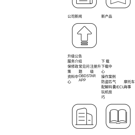
公司新闻
新产品
升级公告
服务介绍
下 载
保修政
常见问
注册升
下载中
策
题
级
心
OBDSTAR
资料中
操作案例
APP
心
防盗匹
气
摩托车
配解码
囊/ECU
海事
玩机技
巧