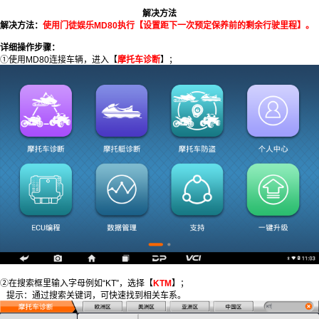
解决方法
解决方法：
使用门徒娱乐MD80执行【设置距下一次预定保养前的剩余行驶里程】。
详细操作步骤：
①使用MD80连接车辆，进入【
摩托车诊断
】；
②在搜索框里输入字母例如“KT”，选择【
KTM
】；
提示：通过搜索关键词，可快速找到相关车系。