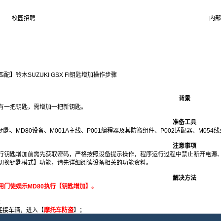
校园招聘
内部
配】铃木SUZUKI GSX FI钥匙增加操作步骤
背景
有一把钥匙，需增加一把新钥匙。
准备工具
钥匙、MD80设备、M001A主线、P001编程器及其防盗组件、P002适配器、M054
注意事项
行钥匙增加前需先获取密码，严格按照设备提示操作，程序运行过程中禁止断开电源、
切换钥匙模式】功能，请先详细阅读设备相关的功能资料。
解决方法
用门徒娱乐MD80执行【钥匙增加】。
：
0连接车辆，进入【
摩托车防盗
】；