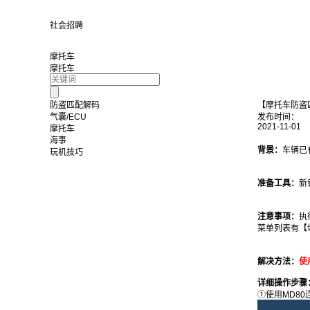
社会招聘
摩托车
摩托车
防盗匹配解码
【摩托车防盗匹
气囊/ECU
发布时间：
2021-11-01
摩托车
海事
背景：
车辆已
玩机技巧
准备工具：
新
注意事项：
执
菜单列表有【
解决方法：
使
详细操作步骤
①使用MD8