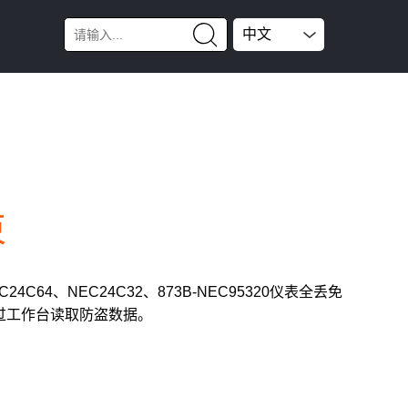
中文
束
4C64、NEC24C32、873B-NEC95320仪表全丢免
过工作台读取防盗数据。