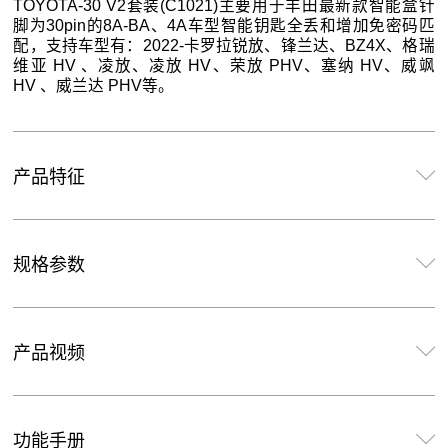
TOYOTA-30 V2套装(C1021)主要用于丰田最新款智能盒针
脚为30pin的8A-BA、4A车型智能钥匙全丢和增加免密码匹
配，支持车型有：2022-卡罗拉锐放、锋兰达、BZ4X、格瑞
维亚 HV 、凌放、凌放 HV、荣放 PHV、塞纳 HV、威飒
HV 、威兰达 PHV等。
产品特征
规格参数
产品视频
功能手册