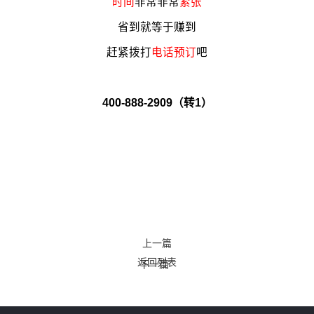
时间
非常非常
紧张
省到就等于赚到
赶紧
拨打
电话预订
吧
400-888-2909（转1）
上一篇
返回列表
下一篇