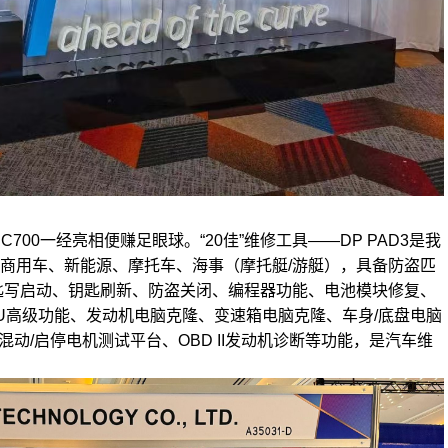
00一经亮相便赚足眼球。“20佳”维修工具——DP PAD3是我
商用车、新能源、摩托车、海事（摩托艇/游艇），具备防盗匹
匙写启动、钥匙刷新、防盗关闭、编程器功能、电池模块修复、
U高级功能、发动机电脑克隆、变速箱电脑克隆、车身/底盘电脑
8V混动/启停电机测试平台、OBD II发动机诊断等功能，是汽车维