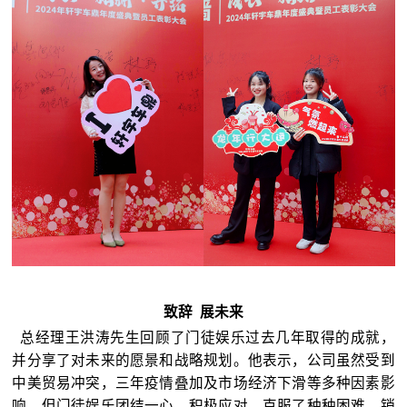
致辞 展未来
总经理王洪涛先生回顾了门徒娱乐过去几年取得的成就，
并分享了对未来的愿景和战略规划。他表示，公司虽然受到
中美贸易冲突，三年疫情叠加及市场经济下滑等多种因素影
响，但门徒娱乐团结一心，积极应对，克服了种种困难，销