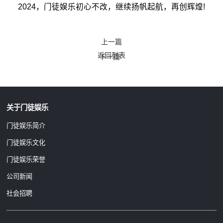
2024，门徒娱乐初心不改，继续扬帆起航，再创辉煌!
上一篇
返回列表
下一篇
关于门徒娱乐
门徒娱乐简介
门徒娱乐文化
门徒娱乐荣誉
公司新闻
社会招聘