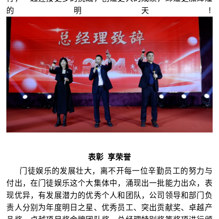
的明天!
表彰 享荣誉
门徒娱乐的发展壮大，离不开每一位辛勤员工的努力与
付出，在门徒娱乐这个大集体中，涌现出一批能力出众，表
现优异，有发展潜力的优秀个人和团队，公司领导和部门负
责人分别为年度明日之星、优秀员工、突出贡献奖、卓越产