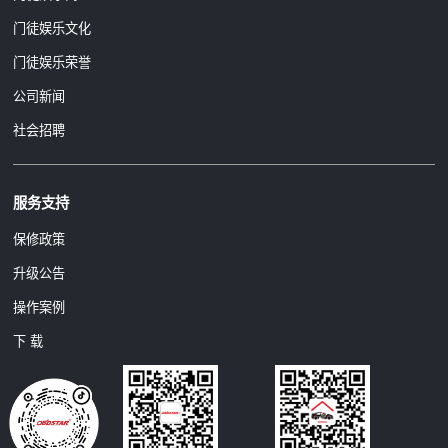
门徒娱乐文化
门徒娱乐荣誉
公司新闻
社会招聘
服务支持
保修政策
升级公告
操作案例
下 载