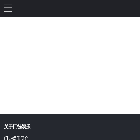
升级公告
关于门徒娱乐
门徒娱乐简介