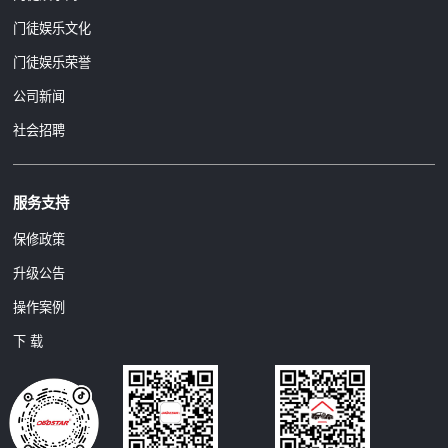
门徒娱乐文化
门徒娱乐荣誉
公司新闻
社会招聘
服务支持
保修政策
升级公告
操作案例
下 载